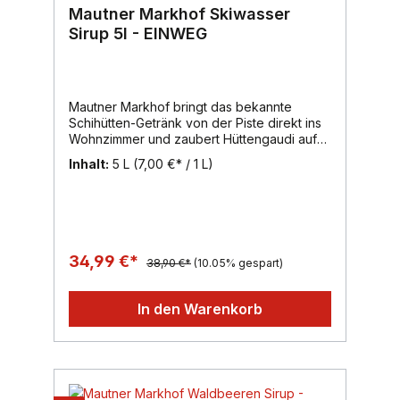
Mautner Markhof Skiwasser
Sirup 5l - EINWEG
Mautner Markhof bringt das bekannte
Schihütten-Getränk von der Piste direkt ins
Wohnzimmer und zaubert Hüttengaudi auf
den Tisch. Die Wintersorte aus süßen
Inhalt:
5 L
(7,00 €* / 1 L)
Himbeeren, verfeinert mit Zitronen und
Orangen ist alkoholfrei und wird mit Mineral-
oder Leitungswasser aufgespritzt und
sowohl zum Essen als auch zwischendurch
genossen.Inhalt: 5.000ml, Region: Wien,
Marke: Mautner Markhof
34,99 €*
38,90 €*
(10.05% gespart)
In den Warenkorb