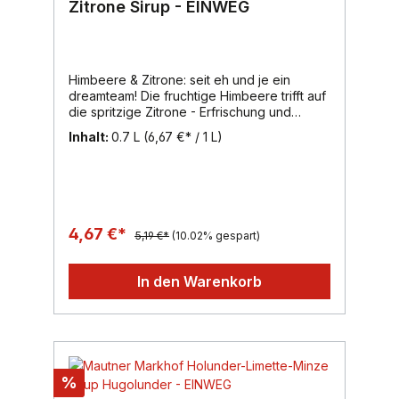
Zitrone Sirup - EINWEG
Himbeere & Zitrone: seit eh und je ein
dreamteam! Die fruchtige Himbeere trifft auf
die spritzige Zitrone - Erfrischung und
Genuss der Extraklasse.Ein weiterer
Inhalt:
0.7 L
(6,67 €* / 1 L)
MAUNTER MARKHOF Fruchtsirup-Klassiker,
der in vielen Haushalten seinen Fixplatz
aufweist.Die erfrischende Zitrone, deren
anregender Geschmack und belebender
Duft sehr geschätzt wird, rundet das Aroma
des Himbeersaftes harmonisch ab.Inhalt:
4,67 €*
5,19 €*
(10.02% gespart)
700ml, Region: Wien, Marke: Mautner
Markhof
In den Warenkorb
%