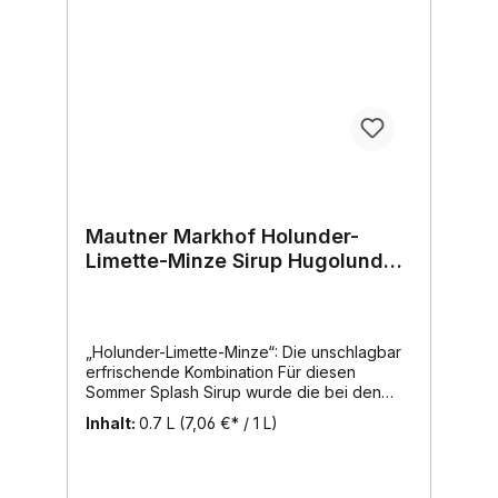
Mautner Markhof Holunder-
Limette-Minze Sirup Hugolunder
- EINWEG
„Holunder-Limette-Minze“: Die unschlagbar
erfrischende Kombination Für diesen
Sommer Splash Sirup wurde die bei den
Österreichern besonders beliebte
Inhalt:
0.7 L
(7,06 €* / 1 L)
Geschmacksnote „Holunderblüte" mit
fruchtigen Limetten und frischer Minze
kombiniert. Schon die Römer schätzten das
feine Menthol-Aroma der Minzblätter für ihre