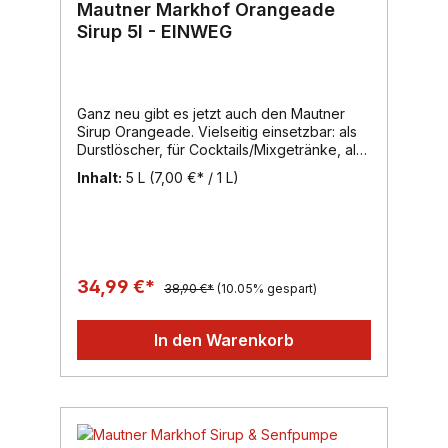
Mautner Markhof Orangeade
Sirup 5l - EINWEG
Ganz neu gibt es jetzt auch den Mautner
Sirup Orangeade. Vielseitig einsetzbar: als
Durstlöscher, für Cocktails/Mixgetränke, als
Topping für Pudding/Eis und als
Inhalt:
5 L
(7,00 €* / 1 L)
erfrischende, hausgemachte
Limonade.Inhalt: 5000ml, Region: Wien,
Marke: Mautner Markhof
34,99 €*
38,90 €*
(10.05% gespart)
In den Warenkorb