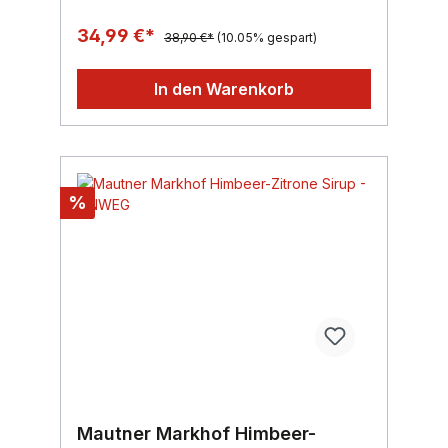
Duft sehr geschätzt wird, rundet das Aroma
des Himbeersaftes harmonisch ab.Inhalt:
34,99 €*
38,90 €*
(10.05% gespart)
5000ml, Region: Wien, Marke: Mautner
Markhof
In den Warenkorb
%
Mautner Markhof Himbeer-