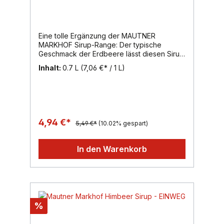
Eine tolle Ergänzung der MAUTNER
MARKHOF Sirup-Range: Der typische
Geschmack der Erdbeere lässt diesen Sirup
zu einem „Muss" in jedem Haushalt werden.
Inhalt:
0.7 L
(7,06 €* / 1 L)
Für einen intensiven, natürlichen
Erdbeergeschmack mit Vitamin C.Probieren
Sie unseren Erdbeersirup als kühles
Erfrischungsgetränk mit Mineral- oder
Leitungswasser oder einfach mal als
geschmackliches Highlight mit Sekt,
4,94 €*
5,49 €*
(10.02% gespart)
Prosecco oder Weißwein.Inhalt:
700ml, Region: Wien, Marke: Mautner
Markhof
In den Warenkorb
%