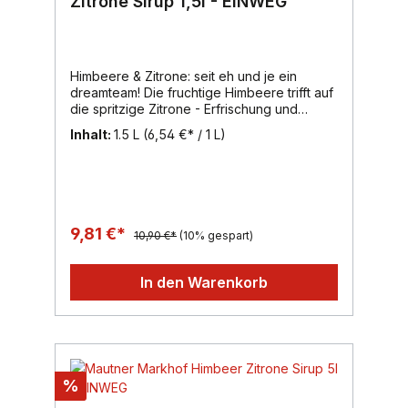
Zitrone Sirup 1,5l - EINWEG
Himbeere & Zitrone: seit eh und je ein
dreamteam! Die fruchtige Himbeere trifft auf
die spritzige Zitrone - Erfrischung und
Genuss der Extraklasse.Ein weiterer
Inhalt:
1.5 L
(6,54 €* / 1 L)
MAUNTER MARKHOF Fruchtsirup-Klassiker,
der in vielen Haushalten seinen Fixplatz
aufweist.Die erfrischende Zitrone, deren
anregender Geschmack und belebender
Duft sehr geschätzt wird, rundet das Aroma
des Himbeersaftes harmonisch ab.Inhalt:
9,81 €*
10,90 €*
(10% gespart)
1500ml, Region: Wien, Marke: Mautner
Markhof
In den Warenkorb
%