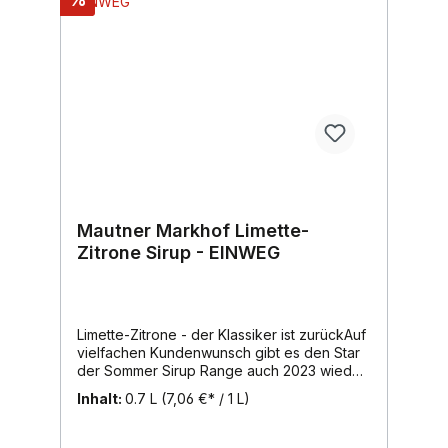
Mautner Markhof Limette-
Zitrone Sirup - EINWEG
Limette-Zitrone - der Klassiker ist zurückAuf
vielfachen Kundenwunsch gibt es den Star
der Sommer Sirup Range auch 2023 wieder
als Limited Edition. Der fein-säuerliche
Inhalt:
0.7 L
(7,06 €* / 1 L)
Geschmack des beliebten Zitrus-Mix sorgt
mit prickelndem Mineralwasser für eine
erfrischende Alternative zum herkömmlichen