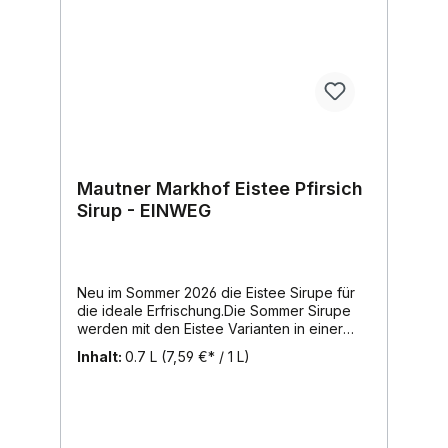
Mautner Markhof Eistee Pfirsich
Sirup - EINWEG
Neu im Sommer 2026 die Eistee Sirupe für
die ideale Erfrischung.Die Sommer Sirupe
werden mit den Eistee Varianten in einer
Limited Edition ergänzt. Sie haben die Wahl
Inhalt:
0.7 L
(7,59 €* / 1 L)
zwischen den Sorten Eistee Zitrone und
Eistee Pfirsich. Der klassische Geschmack
der beliebten Eistee Sorten sorgt mit
prickelndem oder stillen Mineralwasser für
eine erfrischende Alternative zu den