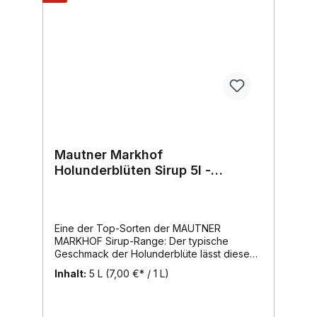
Blüten, welche zu unserem köstlichen
Fruchtsirup verarbeitet werden.Probieren
Sie unseren Holunderblütensirup als kühles
Erfrischungsgetränk mit Mineral- oder
Leitungswasser oder einfach mal als
geschmackliches Highlight mit Sekt,
Prosecco oder Weißwein.Inhalt:
700ml, Region: Wien, Marke: Mautner
Markhof
Mautner Markhof
Holunderblüten Sirup 5l -
EINWEG
Eine der Top-Sorten der MAUTNER
MARKHOF Sirup-Range: Der typische
Geschmack der Holunderblüte lässt diesen
Sirup zu einem „Muss" in jedem Haushalt
Inhalt:
5 L
(7,00 €* / 1 L)
werden. Ihr einzigartiges leicht herbes
Aroma machte sie zum erklärten Liebling -
ihr Siegeszug ist nicht mehr aufzuhalten.Der