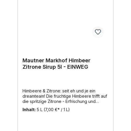
Mautner Markhof Himbeer
Zitrone Sirup 5l - EINWEG
Himbeere & Zitrone: seit eh und je ein
dreamteam! Die fruchtige Himbeere trifft auf
die spritzige Zitrone - Erfrischung und
Genuss der Extraklasse.Ein weiterer
Inhalt:
5 L
(7,00 €* / 1 L)
MAUNTER MARKHOF Fruchtsirup-Klassiker,
der in vielen Haushalten seinen Fixplatz
aufweist.Die erfrischende Zitrone, deren
anregender Geschmack und belebender