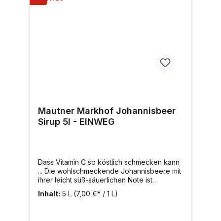
Mautner Markhof Johannisbeer
Sirup 5l - EINWEG
Dass Vitamin C so köstlich schmecken kann
... Die wohlschmeckende Johannisbeere mit
ihrer leicht süß-säuerlichen Note ist
vollmundig im Geschmack und weist von
Inhalt:
5 L
(7,00 €* / 1 L)
allen Gartenfrüchten den höchsten Gehalt
an Vitamin C auf.Die ursprünglich in Mittel-
und Osteuropa heimische Johannisbeere