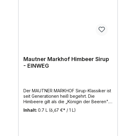
Mautner Markhof Himbeer Sirup
- EINWEG
Der MAUTNER MARKHOF Sirup-Klassiker ist
seit Generationen heiß begehrt. Die
Himbeere gilt als die „Königin der Beeren".
Himbeer Sirup wird geliebt wegen seinem
Inhalt:
0.7 L
(6,67 €* / 1 L)
besonders saftig-aromatischen Geschmack!
Ein weiterer MAUNTER MARKHOF
Fruchtsirup-Klassiker, der in vielen
Haushalten seinen Fixplatz aufweist.Ihren
Ursprung hat sie bei der europäischen