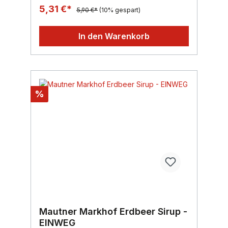
herkömmlichen Eistee Sorten.Inhalt: 700
5,31 €*
5,90 €*
(10% gespart)
ml, Region: Wien, Marke: Mautner
MarkhofEINWEG
In den Warenkorb
%
Mautner Markhof Erdbeer Sirup -
EINWEG