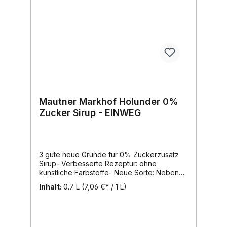
Mitnehmen.2 kcal/250 ml fertiges
Getränk.Inhalt: 700ml, Region: Wien, Marke:
Mautner Markhof
Mautner Markhof Holunder 0%
Zucker Sirup - EINWEG
3 gute neue Gründe für 0% Zuckerzusatz
Sirup- Verbesserte Rezeptur: ohne
künstliche Farbstoffe- Neue Sorte: Neben
den beliebten Sorten Himbeer und Pfirsich-
Inhalt:
0.7 L
(7,06 €* / 1 L)
Maracuja gibt es nun auch die erfrischende
Johannisbeer-Zitrone und
den erfrischenden Holunder Sirup !- Mehr
Inhalt: jetzt in der 0,7L Flasche erhältlich0%