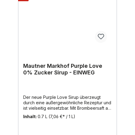
Mautner Markhof Purple Love
0% Zucker Sirup - EINWEG
Der neue Purple Love Sirup überzeugt
durch eine außergewöhnliche Rezeptur und
ist vielseitig einsetzbar. Mit Brombeersaft als
fruchtige Basis, Lavendelextrakt für eine
Inhalt:
0.7 L
(7,06 €* / 1 L)
feine, florale Note und ein Hauch
Traubensaft für die harmonische
Abrundung. Zusätzlich mit 0% Zucker ist der