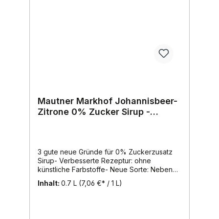
Mautner Markhof Johannisbeer-
Zitrone 0% Zucker Sirup -
EINWEG
3 gute neue Gründe für 0% Zuckerzusatz
Sirup- Verbesserte Rezeptur: ohne
künstliche Farbstoffe- Neue Sorte: Neben
den beliebten Sorten Himbeer und Pfirsich-
Inhalt:
0.7 L
(7,06 €* / 1 L)
Maracuja gibt es nun auch die erfrischende
Johannisbeer-Zitrone und
den erfrischenden Holunder Sirup !- Mehr
Inhalt: jetzt in der 0,7L Flasche erhältlich0%