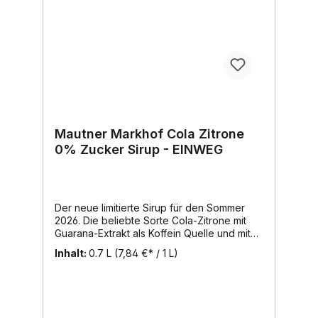
Mautner Markhof Cola Zitrone
0% Zucker Sirup - EINWEG
Der neue limitierte Sirup für den Sommer
2026. Die beliebte Sorte Cola-Zitrone mit
Guarana-Extrakt als Koffein Quelle und mit
Eberraute-Extrakt für den typischen
Inhalt:
0.7 L
(7,84 €* / 1 L)
Colageschmack. Abgerundet wird der Sirup
mit zarter Vanillenote, mit Zitrone als
Erfrischungs Kick und ohne Zucker für den
kalorienarmen Genuss.Inhalt:
700ml, Region: Wien, Marke: Mautner