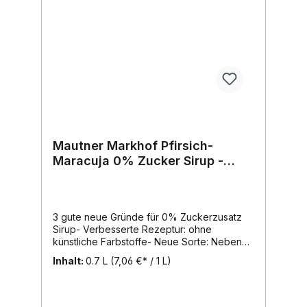
Mautner Markhof Pfirsich-
Maracuja 0% Zucker Sirup -
EINWEG
3 gute neue Gründe für 0% Zuckerzusatz
Sirup- Verbesserte Rezeptur: ohne
künstliche Farbstoffe- Neue Sorte: Neben
den beliebten Sorten Himbeer und Pfirsich-
Inhalt:
0.7 L
(7,06 €* / 1 L)
Maracuja gibt es nun auch die erfrischende
Johannisbeer-Zitrone und
den erfrischenden Holunder Sirup !- Mehr
Inhalt: jetzt in der 0,7L Flasche erhältlich0%