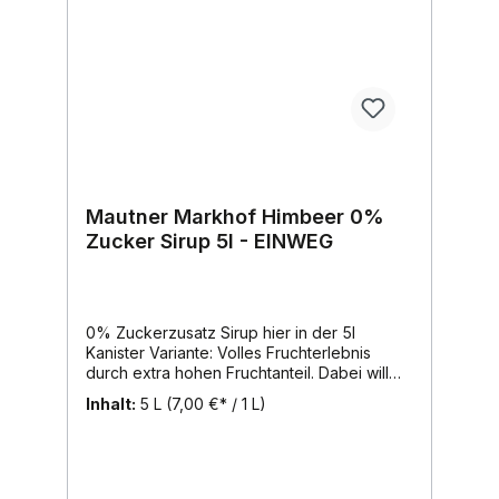
Mitnehmen.2 kcal/250 ml fertiges
Getränk.Inhalt: 700ml, Region: Wien, Marke:
Mautner Markhof
Mautner Markhof Himbeer 0%
Zucker Sirup 5l - EINWEG
0% Zuckerzusatz Sirup hier in der 5l
Kanister Variante: Volles Fruchterlebnis
durch extra hohen Fruchtanteil. Dabei will
die fruchtige Erfindung von Mautner
Inhalt:
5 L
(7,00 €* / 1 L)
Markhof kein herkömmliches Light-Produkt
sein. Da steckt mehr drin. Mehr Frucht, mehr
Geschmack und das Ganze mit zehnmal
weniger Kalorien als normale
Sirupgetränke.Eine echte Alternative zum