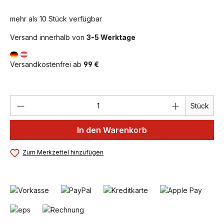
mehr als 10 Stück verfügbar
Versand innerhalb von
3-5 Werktage
Versandkostenfrei ab
99 €
Produkt Anzahl: Gib den gewünschten We
Stück
In den Warenkorb
Zum Merkzettel hinzufügen