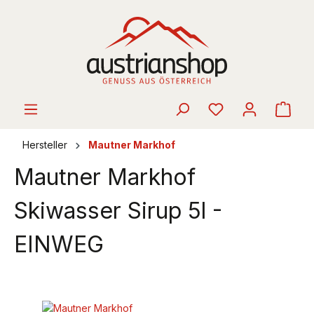
alt springen
Ware
Hersteller
Mautner Markhof
Mautner Markhof
Skiwasser Sirup 5l -
EINWEG