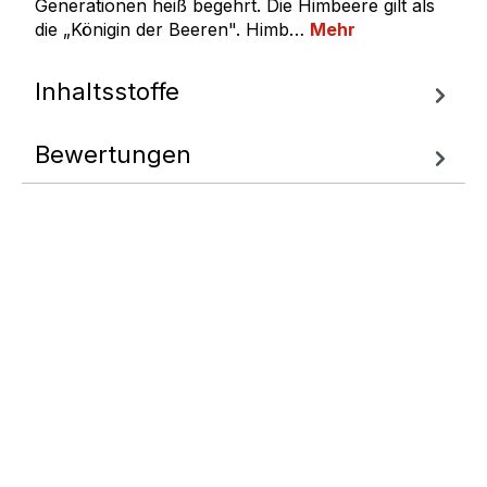
Generationen heiß begehrt. Die Himbeere gilt als
die „Königin der Beeren". Himb…
Mehr
Inhaltsstoffe
Bewertungen
Fragen zum
Artikel
Wir helfen Ihnen gern
weiter.