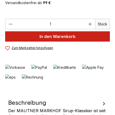
Versandkostenfrei ab
99 €
Produkt Anzahl: Gib den gewünschten We
Stück
In den Warenkorb
Zum Merkzettel hinzufügen
Beschreibung
Der MAUTNER MARKHOF Sirup-Klassiker ist seit