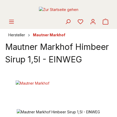
alt springen
Ware
Hersteller
Mautner Markhof
Mautner Markhof Himbeer
Sirup 1,5l - EINWEG
Bildergalerie überspringen