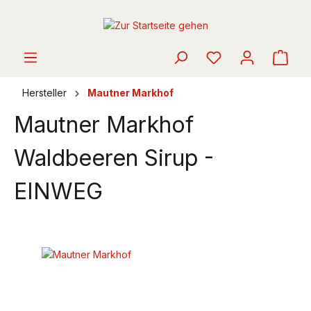
alt springen
Ware
Hersteller
Mautner Markhof
Mautner Markhof
Waldbeeren Sirup -
EINWEG