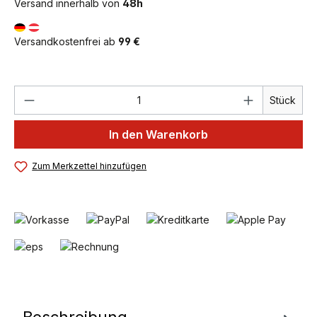
Versand innerhalb von
48h
Versandkostenfrei ab
99 €
Produkt Anzahl: Gib den gewünschten We
Stück
In den Warenkorb
Zum Merkzettel hinzufügen
Beschreibung