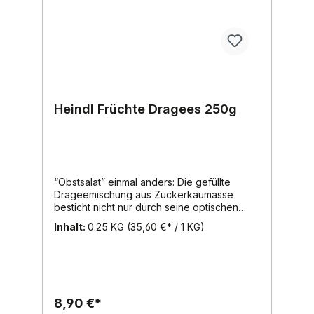
Heindl Früchte Dragees 250g
“Obstsalat” einmal anders: Die gefüllte
Drageemischung aus Zuckerkaumasse
besticht nicht nur durch seine optischen
Früchteformen, sondern auch durch seines
Inhalt:
0.25 KG
(35,60 €* / 1 KG)
abwechslungsreichen
Geschmacksrichtungen.Dragees mit
Pfirsich-, Bananen-, Marillen-, Birnen-,
Erdbeer-, Kirsch-, Zwetschken-, Orangen-
und Zitronengeschmack.Inhalt: 250g,
Region: Wien, Marke: Heindl
8,90 €*