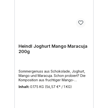
Heindl Joghurt Mango Maracuja
200g
Sommergenuss aus Schokolade, Joghurt,
Mango und Maracuja. Schon probiert? Die
Komposition aus fruchtiger Mango-
Maracuja-Füllung auf Joghurtcreme, umhüllt
Inhalt:
0.175 KG
(56,57 €* / 1 KG)
von zart schmelzender Vollmilch-
Schokolade, sorgt für ein genussvolles
Geschmackserlebnis. Der Sommer kann
kommen!Inhalt: 200g, Region: Wien, Marke:
Heindl