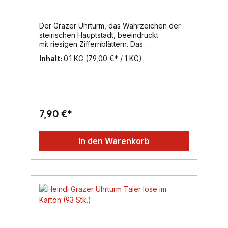
Der Grazer Uhrturm, das Wahrzeichen der
steirischen Hauptstadt, beeindruckt
mit riesigen Ziffernblättern. Das
Besondere am Grazer Uhrturm: Stunden-
Inhalt:
0.1 KG
(79,00 €* / 1 KG)
und Minutenzeiger sind vertauscht. Das
Besondere an unseren Grazer Uhrturm
Talern: die feine Haselnuss-Nougatcreme in
zarter Vollmilch-Schokolade ist mit
knusprigem Krokant verfeinert.Inhalt:
100g, Region: Wien, Marke: Heindl
7,90 €*
In den Warenkorb