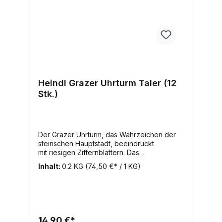
Heindl Grazer Uhrturm Taler (12
Stk.)
Der Grazer Uhrturm, das Wahrzeichen der
steirischen Hauptstadt, beeindruckt
mit riesigen Ziffernblättern. Das
Besondere am Grazer Uhrturm: Stunden-
Inhalt:
0.2 KG
(74,50 €* / 1 KG)
und Minutenzeiger sind vertauscht. Das
Besondere an unseren Grazer Uhrturm
Talern: die feine Haselnuss-Nougatcreme in
zarter Vollmilch-Schokolade ist mit
knusprigem Krokant verfeinert.Inhalt:
200g, Region: Wien, Marke: Heindl
14,90 €*