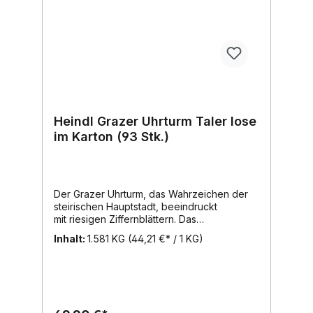
Heindl Grazer Uhrturm Taler lose
im Karton (93 Stk.)
Der Grazer Uhrturm, das Wahrzeichen der
steirischen Hauptstadt, beeindruckt
mit riesigen Ziffernblättern. Das
Besondere am Grazer Uhrturm: Stunden-
Inhalt:
1.581 KG
(44,21 €* / 1 KG)
und Minutenzeiger sind vertauscht. Das
Besondere an unseren Grazer Uhrturm
Talern: die feine Haselnuss-Nougatcreme in
zarter Vollmilch-Schokolade ist mit
knusprigem Krokant verfeinert.Inhalt:
1581g, Region: Wien, Marke: Heindl