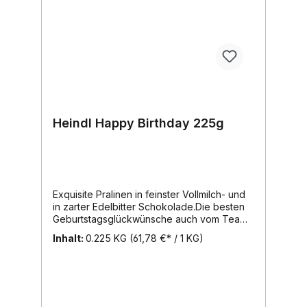
Heindl Happy Birthday 225g
Exquisite Pralinen in feinster Vollmilch- und
in zarter Edelbitter Schokolade.Die besten
Geburtstagsglückwünsche auch vom Team
des Austrianshop !Dieser Artikel ist
Inhalt:
0.225 KG
(61,78 €* / 1 KG)
alkoholhältig.Inhalt: 225g, Region: Wien,
Marke: Heindl