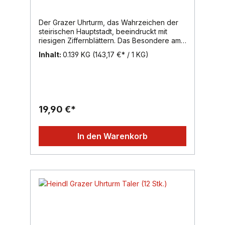
Der Grazer Uhrturm, das Wahrzeichen der
steirischen Hauptstadt, beeindruckt mit
riesigen Ziffernblättern. Das Besondere am
Grazer Uhrturm: Stunden- und
Inhalt:
0.139 KG
(143,17 €* / 1 KG)
Minutenzeiger sind vertauscht. Das
Besondere an unseren Grazer Uhrturm
Taler: die feine Haselnuss-Nougatcreme in
zarter Vollmilch-Schokolade ist mit
knusprigem Krokant verfeinert.Inhalt:
139g, Region: Wien, Marke: Heindl
19,90 €*
In den Warenkorb