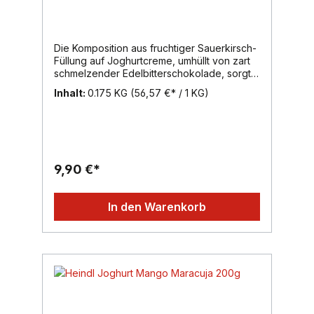
Die Komposition aus fruchtiger Sauerkirsch-
Füllung auf Joghurtcreme, umhüllt von zart
schmelzender Edelbitterschokolade, sorgt
für ein genussvolles Geschmackserlebnis.
Inhalt:
0.175 KG
(56,57 €* / 1 KG)
Der Sommer kann kommen!Inhalt: 200g,
Region: Wien, Marke: Heindl
9,90 €*
In den Warenkorb