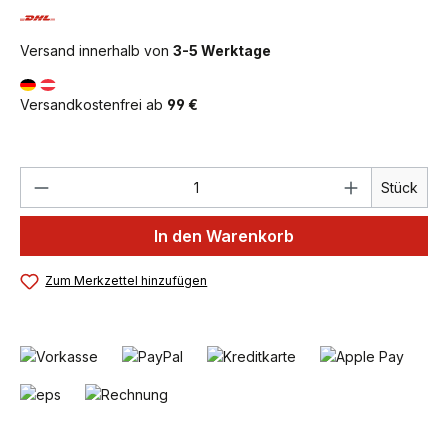
Versand innerhalb von
3-5 Werktage
Versandkostenfrei ab
99 €
Produkt Anzahl: Gib den gewünschten We
Stück
In den Warenkorb
Zum Merkzettel hinzufügen