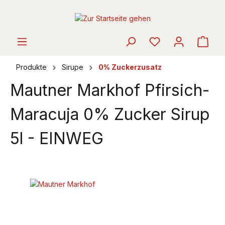
alt springen
Ware
Produkte
Sirupe
0% Zuckerzusatz
Mautner Markhof Pfirsich-
Maracuja 0% Zucker Sirup
5l - EINWEG