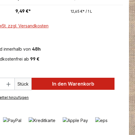
9,49 €*
12,65 €* / 1 L
MwSt. zzgl. Versandkosten
d innerhalb von
48h
dkostenfrei ab
99 €
 Anzahl: Gib den gewünschten Wert ein 
In den Warenkorb
Stück
ttel hinzufügen