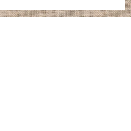
Gratis Versand ab 99€ nach
Deutschland und Österreich
internationaler Versand bereits ab
17,90 €
Wunschprodukt-Service
Bisher nicht gelistete Produkte besorgen
wir auf Anfrage
Produktvielfalt der Regionen