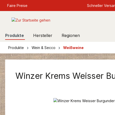
springen
Faire Preise
Zur Hauptnavigation springen
Schneller Versa
Produkte
Hersteller
Regionen
Produkte
Wein & Secco
Weißweine
Winzer Krems Weisser Bu
Bildergalerie überspringen