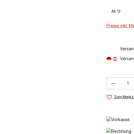
Ab
12
Preise inkl. 
Versan
Versan
Produkt
Zum Merkze