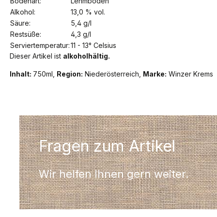
Bodenart:
Lehmboden
Alkohol:
13,0 % vol.
Säure:
5,4 g/l
Restsüße:
4,3 g/l
Serviertemperatur:
11 - 13° Celsius
Dieser Artikel ist
alkoholhältig.
Inhalt:
750ml,
Region:
Niederösterreich,
Marke:
Winzer Krems
Fragen zum Artikel
Wir helfen Ihnen gern weiter.