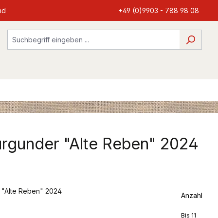
nd
+49 (0)9903 - 788 98 08
rgunder "Alte Reben" 2024
Anzahl
Bis
11