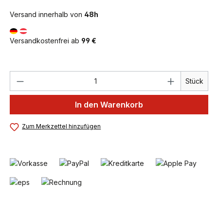
Versand innerhalb von
48h
Versandkostenfrei ab
99 €
Produkt Anzahl: Gib den gewünschten We
Stück
In den Warenkorb
Zum Merkzettel hinzufügen