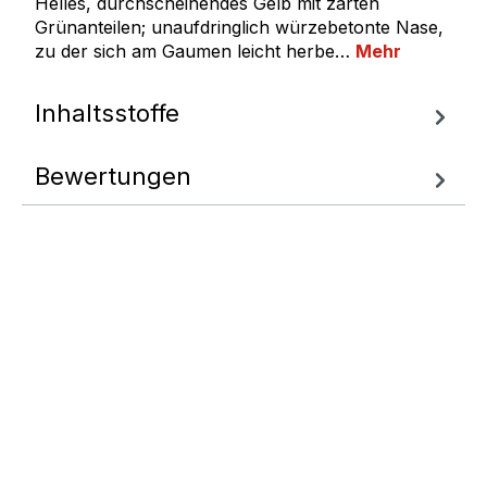
Helles, durchscheinendes Gelb mit zarten
Grünanteilen; unaufdringlich würzebetonte Nase,
zu der sich am Gaumen leicht herbe…
Mehr
Inhaltsstoffe
Bewertungen
Fragen zum
Artikel
Wir helfen Ihnen gern