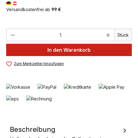
Versandkostenfrei ab
99 €
Produkt Anzahl: Gib den gewünschten We
Stück
In den Warenkorb
Zum Merkzettel hinzufügen
Beschreibung