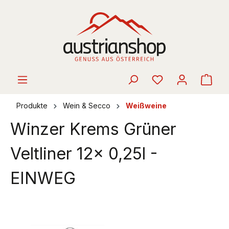
alt springen
Ware
Produkte
Wein & Secco
Weißweine
Winzer Krems Grüner
Veltliner 12x 0,25l -
EINWEG