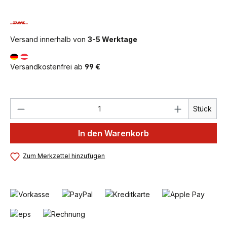
Versand innerhalb von
3-5 Werktage
Versandkostenfrei ab
99 €
Produkt Anzahl: Gib den gewünschten We
Stück
In den Warenkorb
Zum Merkzettel hinzufügen