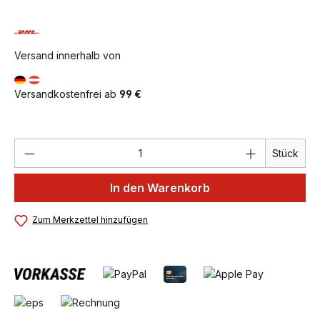
Versand innerhalb von
Versandkostenfrei ab
99 €
Produkt Anzahl: Gib den gewünschten We
Stück
In den Warenkorb
Zum Merkzettel hinzufügen