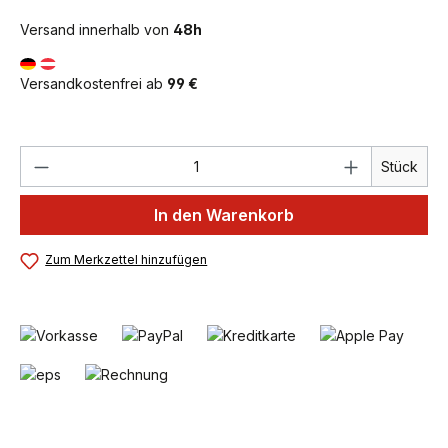
Versand innerhalb von
48h
Versandkostenfrei ab
99 €
Produkt Anzahl: Gib den gewünschten We
Stück
In den Warenkorb
Zum Merkzettel hinzufügen