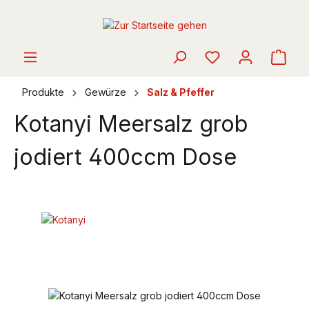
alt springen
Ware
Produkte
Gewürze
Salz & Pfeffer
Kotanyi Meersalz grob
jodiert 400ccm Dose
Bildergalerie überspringen