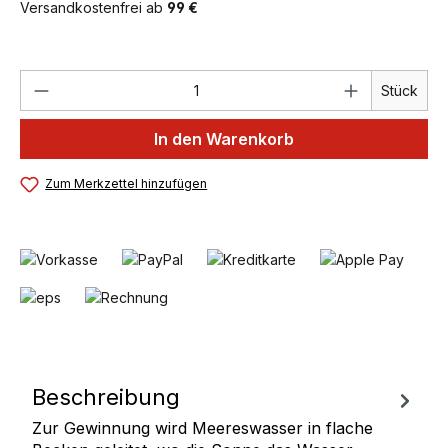
Versandkostenfrei ab
99 €
Produkt Anzahl: Gib den gewünschten We
Stück
In den Warenkorb
Zum Merkzettel hinzufügen
Beschreibung
Zur Gewinnung wird Meereswasser in flache