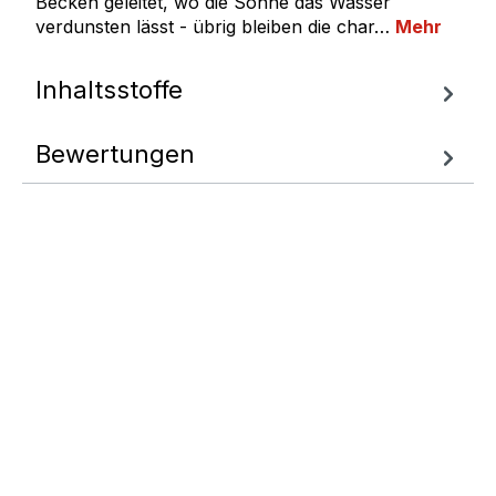
Becken geleitet, wo die Sonne das Wasser
verdunsten lässt - übrig bleiben die char…
Mehr
Inhaltsstoffe
Bewertungen
Fragen zum
Artikel
Wir helfen Ihnen gern
weiter.