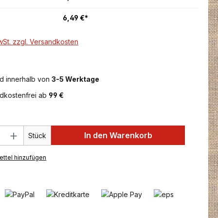
6,49 €*
MwSt. zzgl. Versandkosten
d innerhalb von
3-5 Werktage
dkostenfrei ab
99 €
 Anzahl: Gib den gewünschten Wert ein 
In den Warenkorb
Stück
ttel hinzufügen