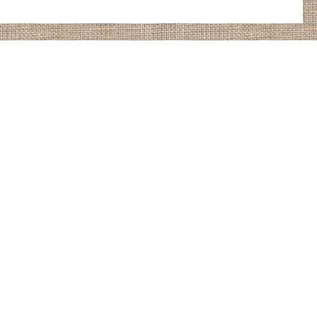
Gratis Versand ab 99€ nach
Deutschland und Österreich
internationaler Versand bereits ab
17,90 €
Wunschprodukt-Service
Bisher nicht gelistete Produkte besorgen
wir auf Anfrage
Produktvielfalt der Regionen