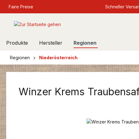
springen
Faire Preise
Zur Hauptnavigation springen
Schneller Versa
Produkte
Hersteller
Regionen
Regionen
Niederösterreich
Winzer Krems Traubensaft 
Bildergalerie überspringen