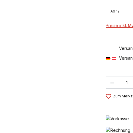
Ab
12
Preise inkl. 
Versan
Versan
Produkt
Zum Merkze