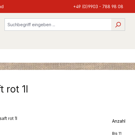
nd
+49 (0)9903 - 788 98 08
rot 1l
Anzahl
Bis
11