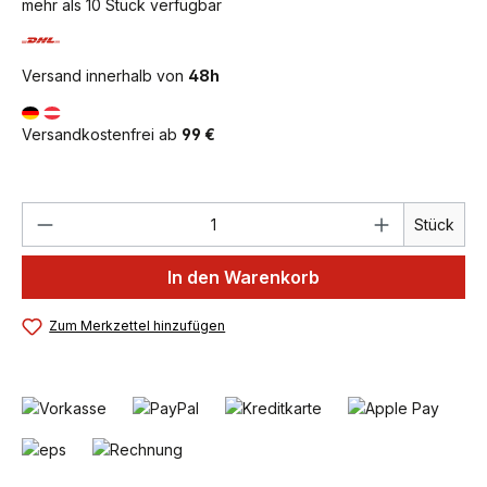
mehr als 10 Stück verfügbar
Versand innerhalb von
48h
Versandkostenfrei ab
99 €
Produkt Anzahl: Gib den gewünschten We
Stück
In den Warenkorb
Zum Merkzettel hinzufügen