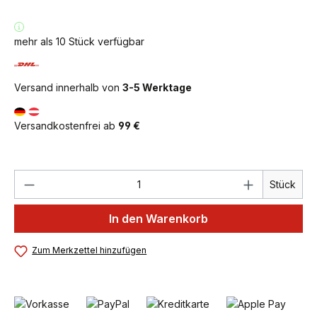
mehr als 10 Stück verfügbar
Versand innerhalb von
3-5 Werktage
Versandkostenfrei ab
99 €
Produkt Anzahl: Gib den gewünschten We
Stück
In den Warenkorb
Zum Merkzettel hinzufügen