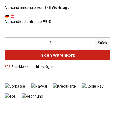
Versand innerhalb von
3-5 Werktage
Versandkostenfrei ab
99 €
Produkt Anzahl: Gib den gewünschten We
Stück
In den Warenkorb
Zum Merkzettel hinzufügen