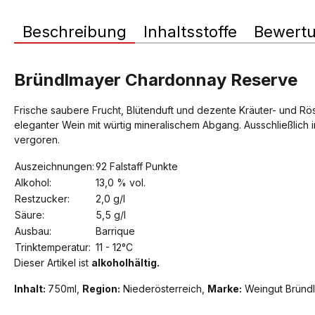
Beschreibung
Inhaltsstoffe
Bewert
Bründlmayer Chardonnay Reserve
Frische saubere Frucht, Blütenduft und dezente Kräuter- und Rö
eleganter Wein mit würtig mineralischem Abgang. Ausschließlich 
vergoren.
Auszeichnungen:
92 Falstaff Punkte
Alkohol:
13,0 % vol.
Restzucker:
2,0 g/l
Säure:
5,5 g/l
Ausbau:
Barrique
Trinktemperatur:
11 - 12°C
Dieser Artikel ist
alkoholhältig.
Inhalt:
750ml,
Region:
Niederösterreich,
Marke:
Weingut Bründ