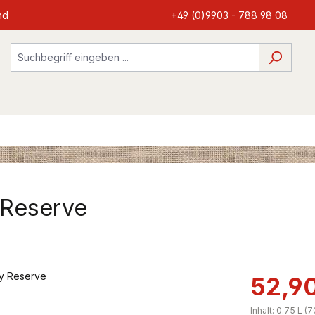
nd
+49 (0)9903 - 788 98 08
 Reserve
52,9
Inhalt:
0.75 L
(7