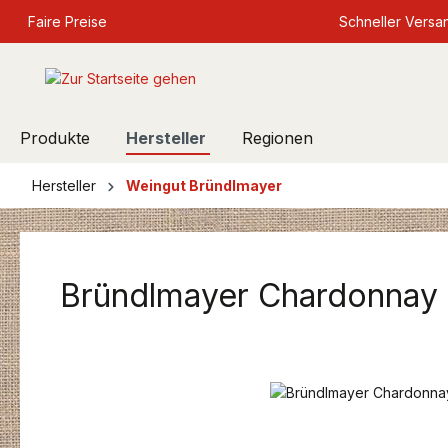
springen
Faire Preise
Zur Hauptnavigation springen
Schneller Versa
Produkte
Hersteller
Regionen
Hersteller
Weingut Bründlmayer
Bründlmayer Chardonnay
Bildergalerie überspringen