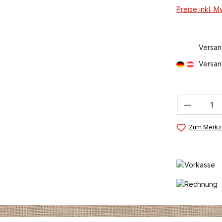
Preise inkl. 
Versan
Versan
Produkt
Zum Merkze