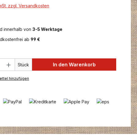
MwSt. zzgl. Versandkosten
d innerhalb von
3-5 Werktage
dkostenfrei ab
99 €
 Anzahl: Gib den gewünschten Wert ein 
In den Warenkorb
Stück
ttel hinzufügen