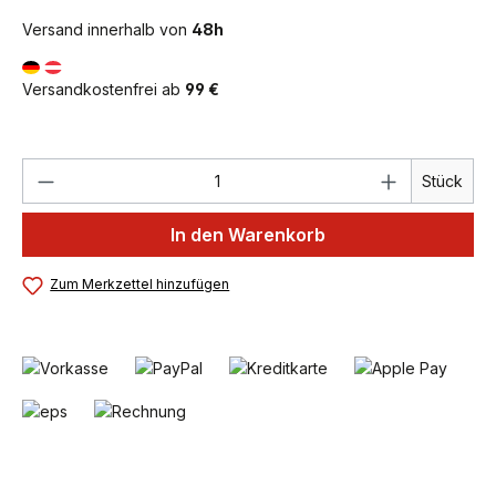
Versand innerhalb von
48h
Versandkostenfrei ab
99 €
Produkt Anzahl: Gib den gewünschten We
Stück
In den Warenkorb
Zum Merkzettel hinzufügen