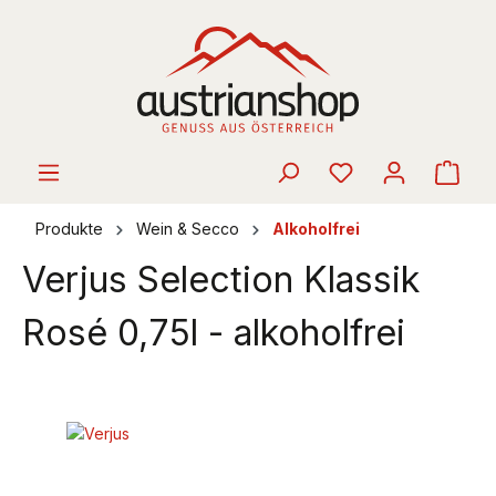
alt springen
Ware
Produkte
Wein & Secco
Alkoholfrei
Verjus Selection Klassik
Rosé 0,75l - alkoholfrei