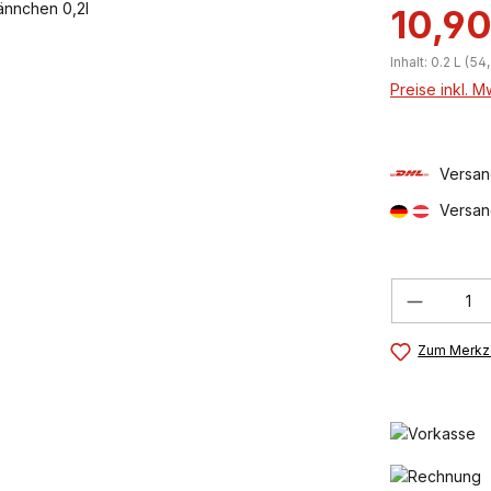
10,90
Inhalt:
0.2 L
(54,
Preise inkl. 
Versan
Versan
Produkt
Zum Merkze