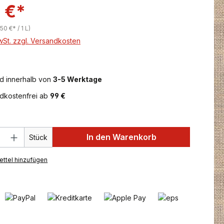
 €*
50 €* / 1 L)
MwSt. zzgl. Versandkosten
d innerhalb von
3-5 Werktage
dkostenfrei ab
99 €
 Anzahl: Gib den gewünschten Wert ein 
In den Warenkorb
Stück
ttel hinzufügen