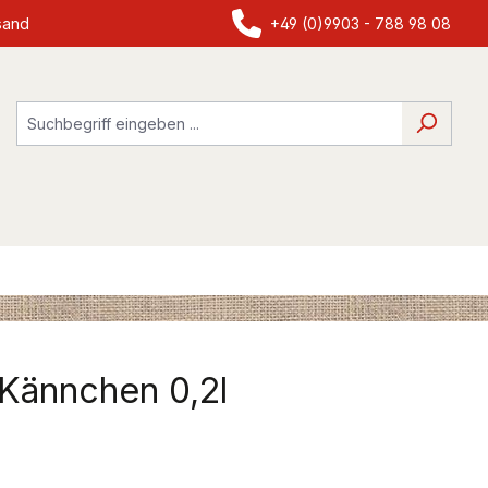
sand
+49 (0)9903 - 788 98 08
 Kännchen 0,2l