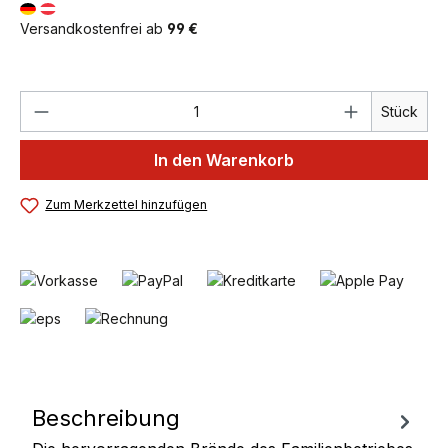
Versandkostenfrei ab
99 €
Produkt Anzahl: Gib den gewünschten We
Stück
In den Warenkorb
Zum Merkzettel hinzufügen
Beschreibung