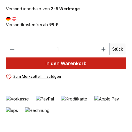
Versand innerhalb von
3-5 Werktage
Versandkostenfrei ab
99 €
Produkt Anzahl: Gib den gewünschten We
Stück
In den Warenkorb
Zum Merkzettel hinzufügen