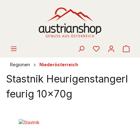
alt springen
Ware
Regionen
Niederösterreich
Stastnik Heurigenstangerl
feurig 10x70g