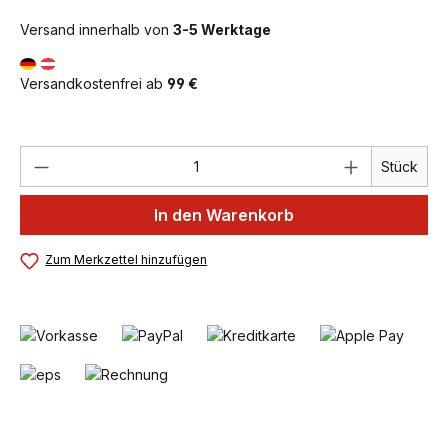
Versand innerhalb von
3-5 Werktage
Versandkostenfrei ab
99 €
Produkt Anzahl: Gib den gewünschten We
Stück
In den Warenkorb
Zum Merkzettel hinzufügen