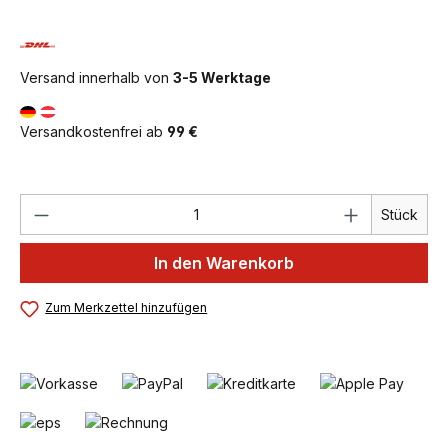
Versand innerhalb von
3-5 Werktage
Versandkostenfrei ab
99 €
Produkt Anzahl: Gib den gewünschten We
Stück
In den Warenkorb
Zum Merkzettel hinzufügen