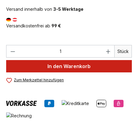
Versand innerhalb von
3-5 Werktage
Versandkostenfrei ab
99 €
Produkt Anzahl: Gib den gewünschten We
Stück
In den Warenkorb
Zum Merkzettel hinzufügen