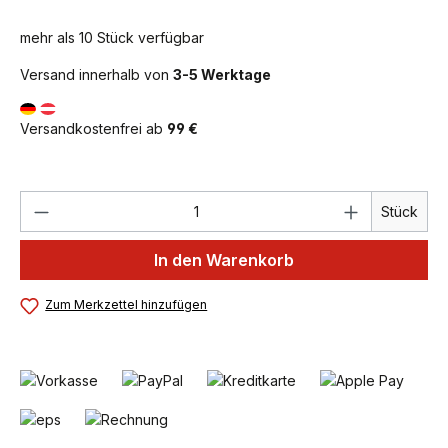
mehr als 10 Stück verfügbar
Versand innerhalb von
3-5 Werktage
Versandkostenfrei ab
99 €
Produkt Anzahl: Gib den gewünschten We
Stück
In den Warenkorb
Zum Merkzettel hinzufügen