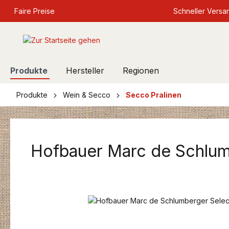
springen
Faire Preise
Zur Hauptnavigation springen
Schneller Versa
Produkte
Hersteller
Regionen
Produkte
Wein & Secco
Secco Pralinen
Hofbauer Marc de Schlum
Bildergalerie überspringen