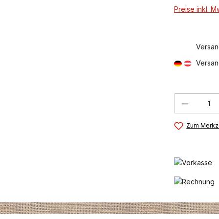
Preise inkl. 
Versan
Versan
Produkt
Zum Merkze