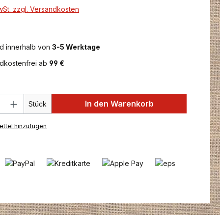
MwSt. zzgl. Versandkosten
d innerhalb von
3-5 Werktage
dkostenfrei ab
99 €
 Anzahl: Gib den gewünschten Wert ein 
In den Warenkorb
Stück
ttel hinzufügen