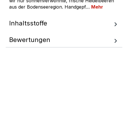
wir nur sonnenverwöhnte, frische Heidelbeeren
aus der Bodenseeregion. Handgepf…
Mehr
Inhaltsstoffe
Bewertungen
Fragen zum
Artikel
Wir helfen Ihnen gern
weiter.