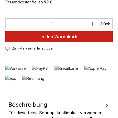
Versandkostenfrei ab
99 €
Produkt Anzahl: Gib den gewünschten We
Stück
In den Warenkorb
Zum Merkzettel hinzufügen
Beschreibung
Für diese feine Schnapsköstlichkeit verwenden