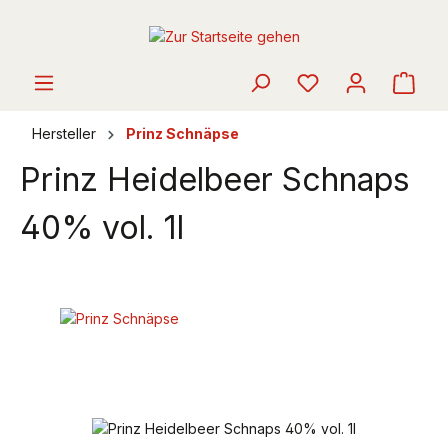
alt springen
Ware
Hersteller
Prinz Schnäpse
Prinz Heidelbeer Schnaps
40% vol. 1l
Bildergalerie überspringen