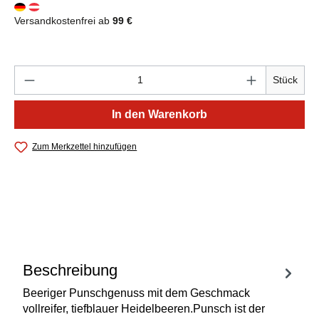
Versandkostenfrei ab
99 €
Produkt Anzahl: Gib den gewünschten Wert e
Stück
In den Warenkorb
Zum Merkzettel hinzufügen
Beschreibung
Beeriger Punschgenuss mit dem Geschmack
vollreifer, tiefblauer Heidelbeeren.Punsch ist der