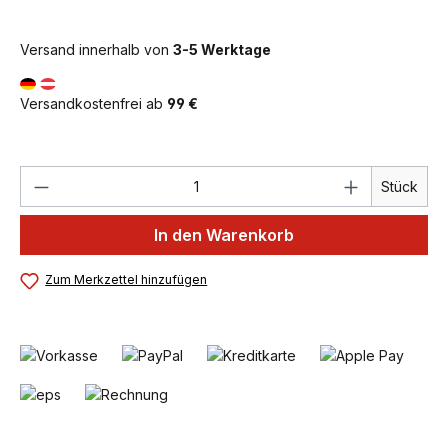
Versand innerhalb von
3-5 Werktage
Versandkostenfrei ab
99 €
Produkt Anzahl: Gib den gewünschten We
Stück
In den Warenkorb
Zum Merkzettel hinzufügen