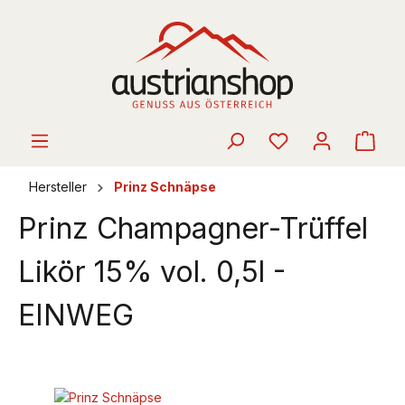
alt springen
Ware
Hersteller
Prinz Schnäpse
Prinz Champagner-Trüffel
Likör 15% vol. 0,5l -
EINWEG