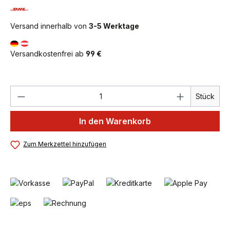
Versand innerhalb von
3-5 Werktage
Versandkostenfrei ab
99 €
Produkt Anzahl: Gib den gewünschten We
Stück
In den Warenkorb
Zum Merkzettel hinzufügen