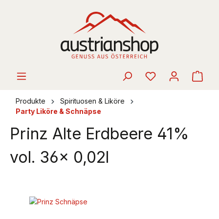
alt springen
Ware
Produkte
Spirituosen & Liköre
Party Liköre & Schnäpse
Prinz Alte Erdbeere 41%
vol. 36x 0,02l