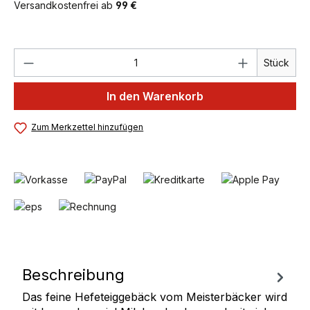
Versandkostenfrei ab
99 €
Produkt Anzahl: Gib den gewünschten We
Stück
In den Warenkorb
Zum Merkzettel hinzufügen
Beschreibung
Das feine Hefeteiggebäck vom Meisterbäcker wird