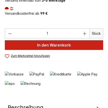
Versand innerhalb von
3-5 Werktage
Versandkostenfrei ab
99 €
Produkt Anzahl: Gib den gewünschten We
Stück
In den Warenkorb
Zum Merkzettel hinzufügen
Beschreibung