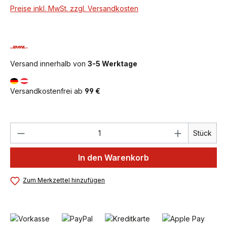
Preise inkl. MwSt. zzgl. Versandkosten
Versand innerhalb von
3-5 Werktage
Versandkostenfrei ab
99 €
Produkt Anzahl: Gib den gewünschten We
Stück
In den Warenkorb
Zum Merkzettel hinzufügen