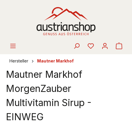
alt springen
Ware
Hersteller
Mautner Markhof
Mautner Markhof
MorgenZauber
Multivitamin Sirup -
EINWEG