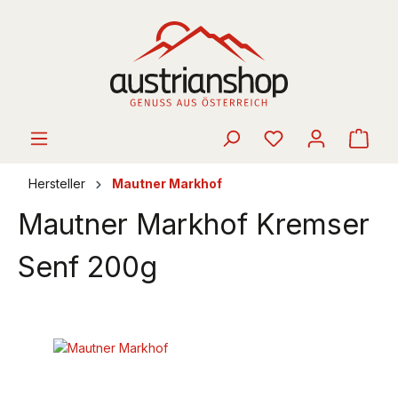
alt springen
Ware
Hersteller
Mautner Markhof
Mautner Markhof Kremser
Senf 200g