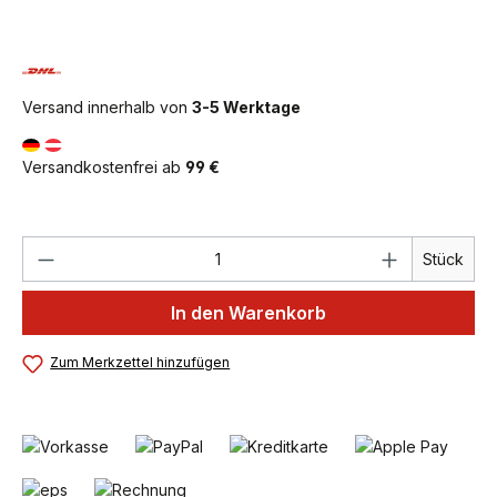
Versand innerhalb von
3-5 Werktage
Versandkostenfrei ab
99 €
Produkt Anzahl: Gib den gewünschten We
Stück
In den Warenkorb
Zum Merkzettel hinzufügen