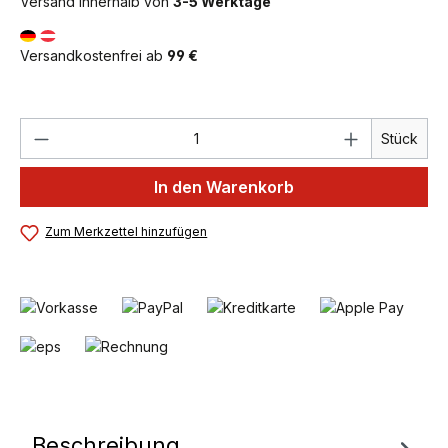
Versand innerhalb von
3-5 Werktage
Versandkostenfrei ab
99 €
Produkt Anzahl: Gib den gewünschten We
Stück
In den Warenkorb
Zum Merkzettel hinzufügen
Beschreibung