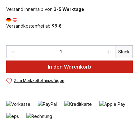
Versand innerhalb von
3-5 Werktage
Versandkostenfrei ab
99 €
Produkt Anzahl: Gib den gewünschten We
Stück
In den Warenkorb
Zum Merkzettel hinzufügen