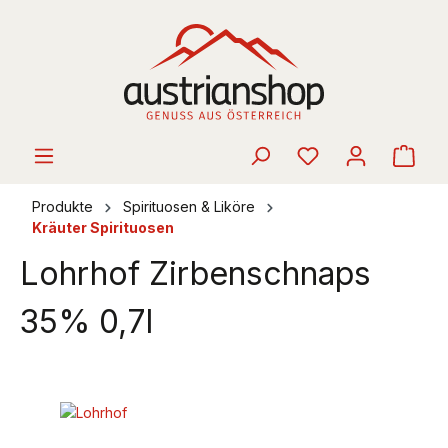
alt springen
Ware
Produkte
Spirituosen & Liköre
Kräuter Spirituosen
Lohrhof Zirbenschnaps
35% 0,7l