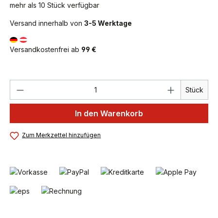
mehr als 10 Stück verfügbar
Versand innerhalb von
3-5 Werktage
Versandkostenfrei ab
99 €
Produkt Anzahl: Gib den gewünschten We
Stück
In den Warenkorb
Zum Merkzettel hinzufügen