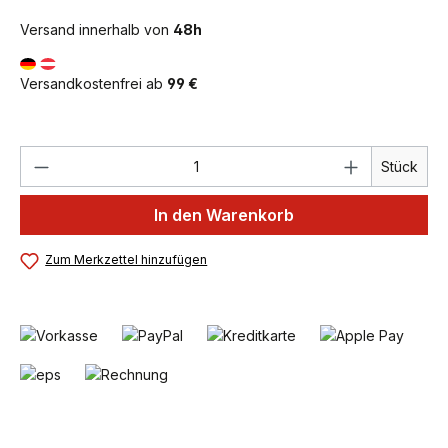
Versand innerhalb von
48h
Versandkostenfrei ab
99 €
Produkt Anzahl: Gib den gewünschten We
Stück
In den Warenkorb
Zum Merkzettel hinzufügen