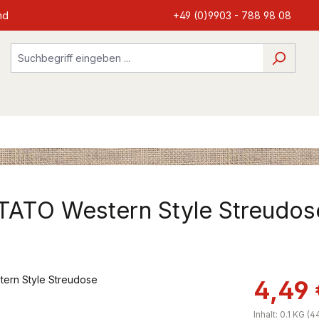
nd
+49 (0)9903 - 788 98 08
TATO Western Style Streudos
4,49 
Inhalt:
0.1 KG
(44