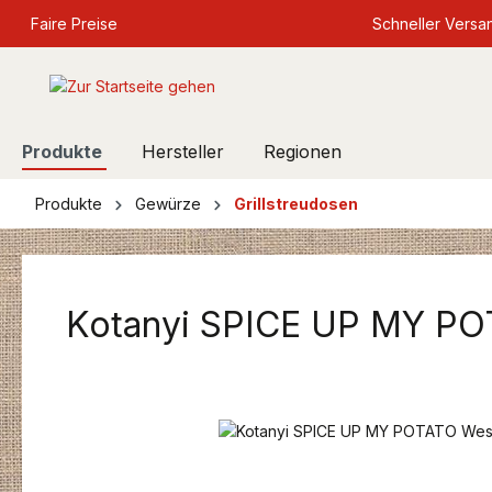
springen
Faire Preise
Zur Hauptnavigation springen
Schneller Versa
Produkte
Hersteller
Regionen
Produkte
Gewürze
Grillstreudosen
Kotanyi SPICE UP MY PO
Bildergalerie überspringen