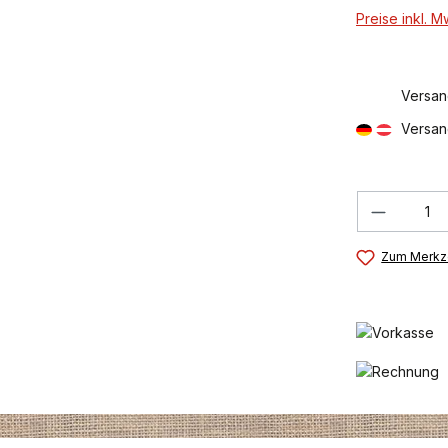
Preise inkl. 
Versan
Versan
Produkt
Zum Merkze