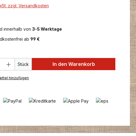
MwSt. zzgl. Versandkosten
d innerhalb von
3-5 Werktage
dkostenfrei ab
99 €
 Anzahl: Gib den gewünschten Wert ein 
In den Warenkorb
Stück
ttel hinzufügen