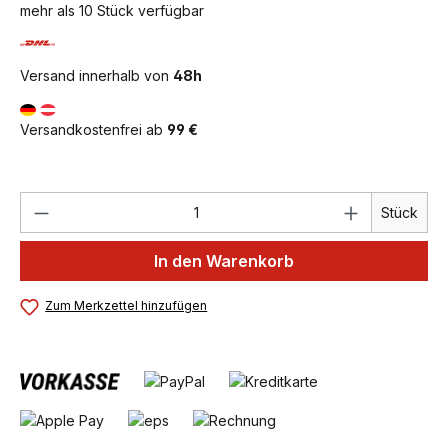
mehr als 10 Stück verfügbar
Versand innerhalb von
48h
Versandkostenfrei ab
99 €
Produkt Anzahl: Gib den gewünschten We
Stück
In den Warenkorb
Zum Merkzettel hinzufügen