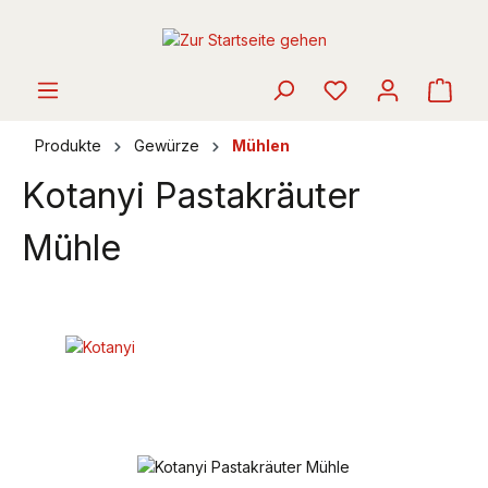
alt springen
Ware
Produkte
Gewürze
Mühlen
Kotanyi Pastakräuter
Mühle
Bildergalerie überspringen