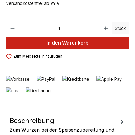
Versandkostenfrei ab
99 €
Produkt Anzahl: Gib den gewünschten We
Stück
In den Warenkorb
Zum Merkzettel hinzufügen
Beschreibung
Zum Würzen bei der Speisenzubereitung und