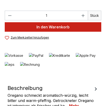
Produkt Anzahl: Gib den gewünschten We
Stück
In den Warenkorb
Zum Merkzettel hinzufügen
Beschreibung
Oregano schmeckt aromatisch-würzig, leicht
bitter und warm-pfeffrig. Getrockneter Oregano
ist intensiver als frischer und ka…
Mehr