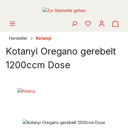
alt springen
Ware
Hersteller
Kotanyi
Kotanyi Oregano gerebelt
1200ccm Dose
Bildergalerie überspringen