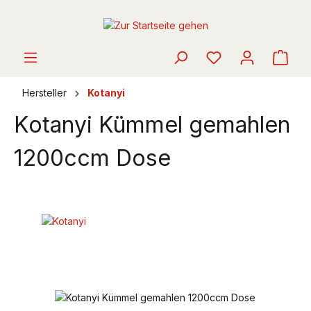
alt springen
Ware
Hersteller
Kotanyi
Kotanyi Kümmel gemahlen
1200ccm Dose
Bildergalerie überspringen