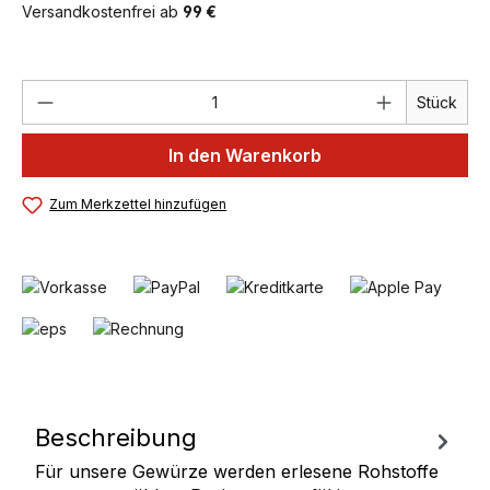
Versandkostenfrei ab
99 €
Produkt Anzahl: Gib den gewünschten We
Stück
In den Warenkorb
Zum Merkzettel hinzufügen
Beschreibung
Für unsere Gewürze werden erlesene Rohstoffe