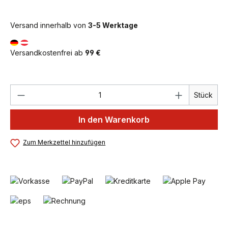
Versand innerhalb von
3-5 Werktage
Versandkostenfrei ab
99 €
Produkt Anzahl: Gib den gewünschten We
Stück
In den Warenkorb
Zum Merkzettel hinzufügen