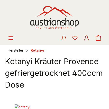
alt springen
Ware
Hersteller
Kotanyi
Kotanyi Kräuter Provence
gefriergetrocknet 400ccm
Dose