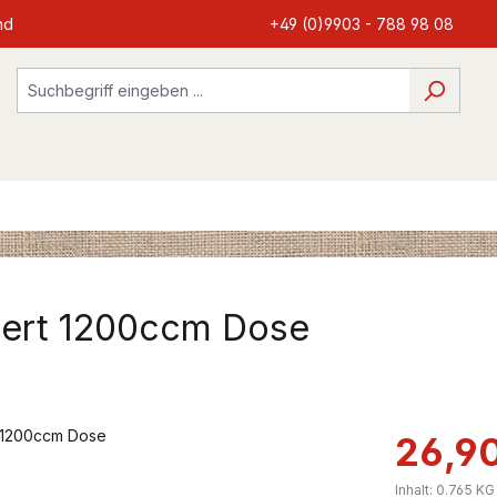
nd
+49 (0)9903 - 788 98 08
liert 1200ccm Dose
26,9
Inhalt:
0.765 K