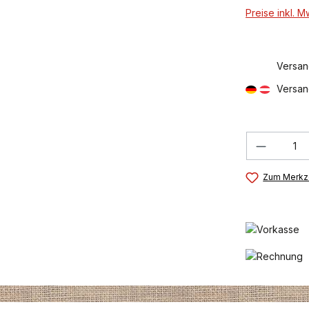
Preise inkl. 
Versan
Versan
Produkt
Zum Merkze