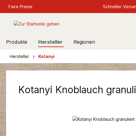
springen
Faire Preise
Zur Hauptnavigation springen
Schneller Versa
Produkte
Hersteller
Regionen
Hersteller
Kotanyi
Kotanyi Knoblauch granu
Bildergalerie überspringen