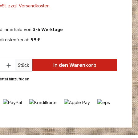
MwSt. zzgl. Versandkosten
d innerhalb von
3-5 Werktage
dkostenfrei ab
99 €
 Anzahl: Gib den gewünschten Wert ein 
In den Warenkorb
Stück
ttel hinzufügen