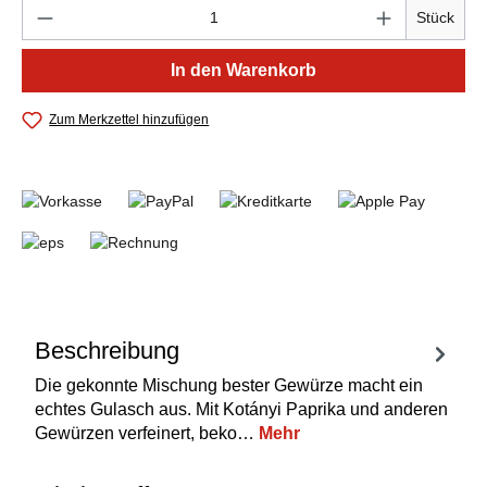
Produkt Anzahl: Gib den gewünschten Wert e
Stück
In den Warenkorb
Zum Merkzettel hinzufügen
Beschreibung
Die gekonnte Mischung bester Gewürze macht ein
echtes Gulasch aus. Mit Kotányi Paprika und anderen
Gewürzen verfeinert, beko…
Mehr