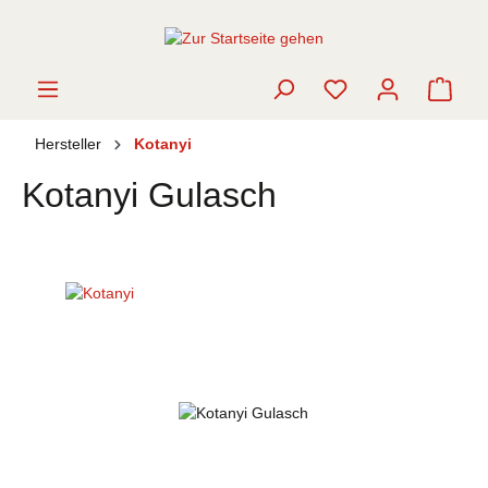
alt springen
Ware
Hersteller
Kotanyi
Kotanyi Gulasch
Bildergalerie überspringen