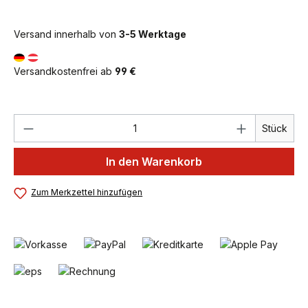
Versand innerhalb von
3-5 Werktage
Versandkostenfrei ab
99 €
Produkt Anzahl: Gib den gewünschten We
Stück
In den Warenkorb
Zum Merkzettel hinzufügen