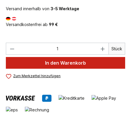
Versand innerhalb von
3-5 Werktage
Versandkostenfrei ab
99 €
Produkt Anzahl: Gib den gewünschten We
Stück
In den Warenkorb
Zum Merkzettel hinzufügen